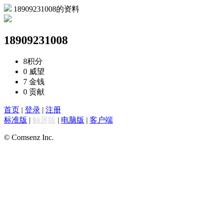
18909231008的资料
18909231008
8
积分
0
威望
7
金钱
0
贡献
首页
|
登录
|
注册
标准版
|
触屏版
|
电脑版
|
客户端
© Comsenz Inc.