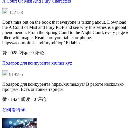
A Court Of Mist And Fury Characters
142128
Don't miss out on the book that everyone is talking about. Download
the A Court of Mist and Fury PDF and see why this series is a global
phenomenon. From the Spring Court to the Night Court, every page i
filled with magic. Read it on your tablet or phone.
https://acourtofmistandfurypdf.top/ Eklablo ...
赞
· 928 阅读
· 0 评论
Подарок для конкурента xrumer xyz
919595
Подарок для конкурента https://xrumer.xyz/ В работе несколько
програм. Есть оптовые тарифы
赞
· 1424 阅读
· 0 评论
如何看待nft