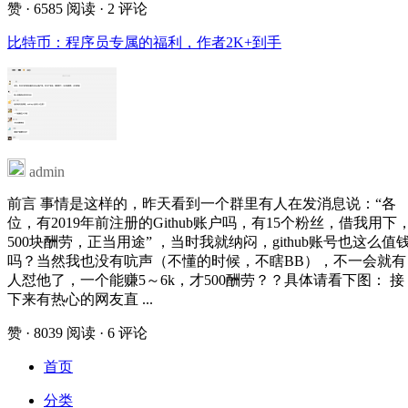
赞
· 6585 阅读
· 2 评论
比特币：程序员专属的福利，作者2K+到手
admin
前言 事情是这样的，昨天看到一个群里有人在发消息说：“各
位，有2019年前注册的Github账户吗，有15个粉丝，借我用下
500块酬劳，正当用途” ，当时我就纳闷，github账号也这么值
吗？当然我也没有吭声（不懂的时候，不瞎BB），不一会就有
人怼他了，一个能赚5～6k，才500酬劳？？具体请看下图： 接
下来有热心的网友直 ...
赞
· 8039 阅读
· 6 评论
首页
分类